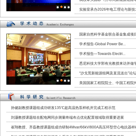
实验室承办2026年电工理论与新技术.
国家自然科学基金联合基金集成项目“
学术报告-Global Power Be...
学术报告—Towards Electri...
悉尼科技大学郭有光教授来访并做
“沙戈荒新能源组网及直流送出”论坛圆
美国国家工程院院士、中国工程院外籍
孙健副教授课题组成功研发135℃超高温热泵样机并完成工程示范
刘灏教授课题组在配电网同步测量终端布点优化配置领域取得重要进展
崔翔教授、齐磊教授课题组成功研制4Mvar/66kV/800A高压环型空心电抗器样