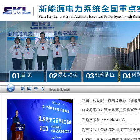
01
02
03
04
首 页
最新动态
机构队伍
科
中国工程院院士刘吉臻解读《新型电力
新能源电力系统全国重点实验室毕天姝
任瀚文荣获IEEE Steven A...
刘吉臻院士荣获2026北京市“最美科.
我校牵头国标《分布式新能源短路电流