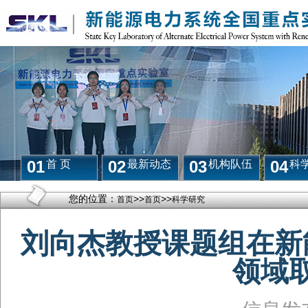
01
02
03
04
首 页
最新动态
机构队伍
科
您的位置：
>>
>>
首页
首页
科学研究
刘向杰教授课题组在新
领域