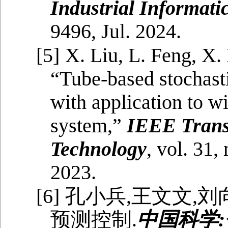
Industrial Informati
9496, Jul. 2024.
[5]
X. Liu, L. Feng, X.
“Tube-based stochasti
with application to w
system,”
IEEE Trans
Technology
, vol. 31,
2023.
[6]
孔小兵,王文文,
预测控制.
中国科学