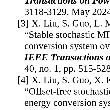
Transactions on Pow
3118-3129, May 2024
[3]
X. Liu, S. Guo, L. 
“Stable stochastic M
conversion system ov
IEEE Transactions 
40, no. 1, pp. 515-52
[4]
X. Liu, S. Guo, X. 
“Offset-free stochast
energy conversion s