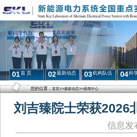
01
02
03
04
首 页
最新动态
机构队伍
科
您的位置：
>>
>>
首页
最新动态
新闻中心
刘吉臻院士荣获2026
信息发