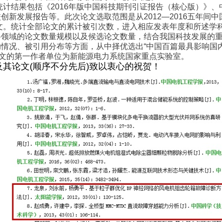
统计结果包括《
2016
年版中国科技期刊引证报告（核心版）》、
校创新发展报告等。此次论文选取范围是从
2012—2016
五年间中
文。统计全部论文的累计被引次数，进入相应发表年度和所述学
科领域的论文数量规模以及候选论文数量，结合我国科技发展的
助情况、被引用分布等方面，从中择优选出
“
中国百篇最具影响国
文的第一作者单位为
新能源电力系统国家重点实验室
。
及其论文
(
顺序不分先后
)
致以衷心的祝贺！