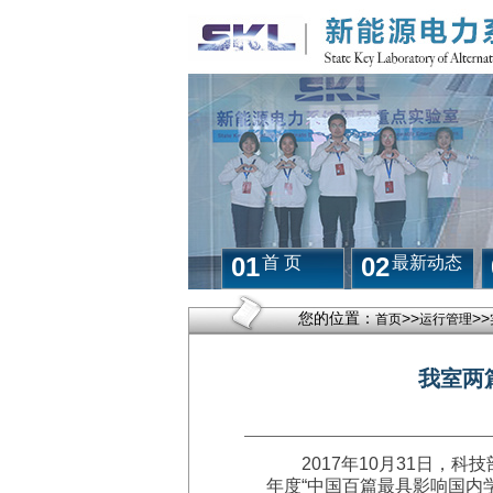
01
02
首 页
最新动态
您的位置：
>>
>>
首页
运行管理
我室两
2017
年
10
月
31
日，科技
年度
“
中国百篇最具影响国内