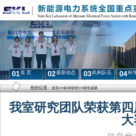
01
02
03
04
首 页
最新动态
机构队伍
科
您的位置：
>>
>>
首页
科学研究
研究成果
我室研究团队荣获第四
大