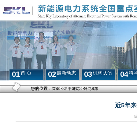
01
02
03
04
首 页
最新动态
机构队伍
科
您的位置：
>>
>>
首页
科学研究
研究成果
近5年