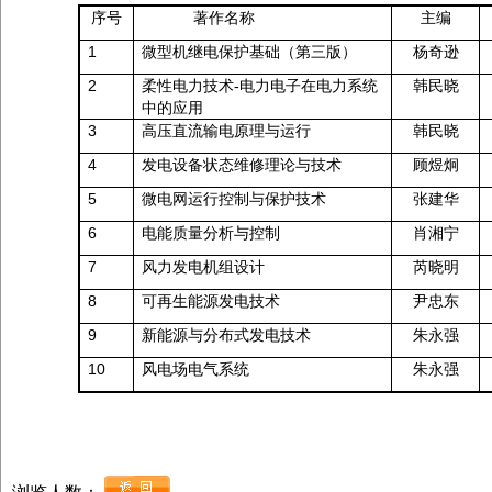
序号
著作名称
主编
1
微型机继电保护基础（第三版）
杨奇逊
2
柔性电力技术
-
电力电子在电力系统
韩民晓
中的应用
3
高压直流输电原理与运行
韩民晓
4
发电设备状态维修理论与技术
顾煜炯
5
微电网运行控制与保护技术
张建华
6
电能质量分析与控制
肖湘宁
7
风力发电机组设计
芮晓明
8
可再生能源发电技术
尹忠东
9
新能源与分布式发电技术
朱永强
10
风电场电气系统
朱永强