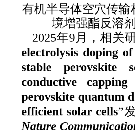
有机半导体空穴传输
境增强酯反溶剂
2025年9月，相关
electrolysis doping o
stable perovskite s
conductive capping
perovskite quantum do
efficient solar cells
”
Nature Communicatio