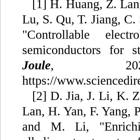
[1] H. Huang, Z. Lan
Lu, S. Qu, T. Jiang, C.
"Controllable elect
semiconductors for st
Joule
, 2025,
https://www.sciencedir
[2] D. Jia, J. Li, K. 
Lan, H. Yan, F. Yang, P.
and M. Li, "Enrich