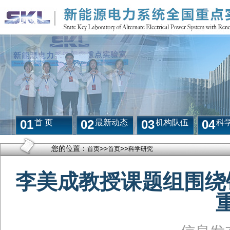
01
02
03
04
首 页
最新动态
机构队伍
科
您的位置：
>>
>>
首页
首页
科学研究
李美成教授课题组围绕