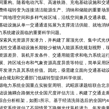
同重构。随着电动汽车、高速铁路、充电基础设施和交
费终端转变为连接清洁能源生产、消纳和储能的重要场
广阔地理空间和多样气候区域，沿线空间兼具交通承载
基础设施从单一交通通道拓展为支撑清洁供能、就地消
力系统建设面临的重要科学问题。
探索风光资源开发潜力，并构建了屋顶光伏、集中式光
线性交通基础设施长期较少被纳入能源系统规划视野，
资源差异、装机开发条件、交通用能需求和电力系统运
展、跨区域分布和气象资源高度异质等特征，简单采用
开发潜力及其系统价值。因此，亟需建立面向交通基础
融合规划和交通部门低碳转型提供科学依据。
源电力系统全国重点实验室周明、武昭原课题组联合北
础设施耦合路侧光伏全国尺度评估方法，构建了交通走
综合分析框架，如图1所示。基于经清洗筛选后的全国约4
据，研究系统评估了不同情景下路侧光伏装机潜力、年发电