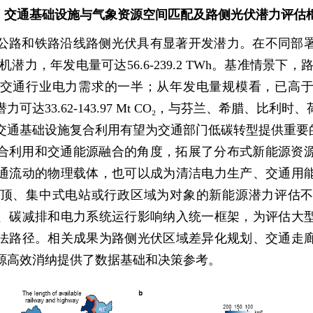
1 交通基础设施与气象资源空间匹配及路侧光伏潜力评估
公路和铁路沿线路侧光伏具有显著开发潜力。在不同部
 GW装机潜力，年发电量可达56.6-239.2 TWh。基准情景下
国交通行业电力需求的一半；从年发电量规模看，已高
可达33.62-143.97 Mt CO₂，与芬兰、希腊、比利
交通基础设施复合利用有望为交通部门低碳转型提供重要
合利用和交通能源融合的角度，拓展了分布式新能源资
通流动的物理载体，也可以成为清洁电力生产、交通用
顶、集中式电站或行政区域为对象的新能源潜力评估
、碳减排和电力系统运行影响纳入统一框架，为评估大
法路径。相关成果为路侧光伏区域差异化规划、交通走
源高效消纳提供了数据基础和决策参考。