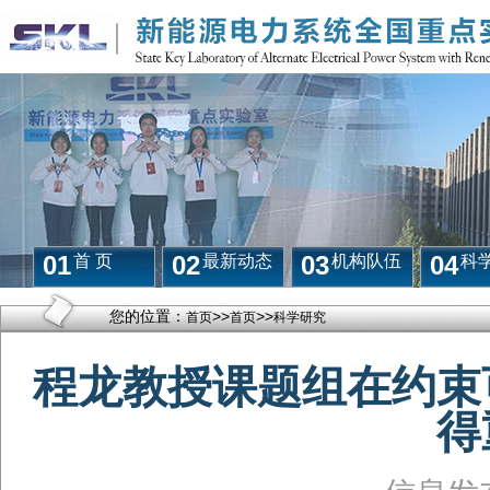
01
02
03
04
首 页
最新动态
机构队伍
科
您的位置：
>>
>>
首页
首页
科学研究
程龙教授课题组在约束
得