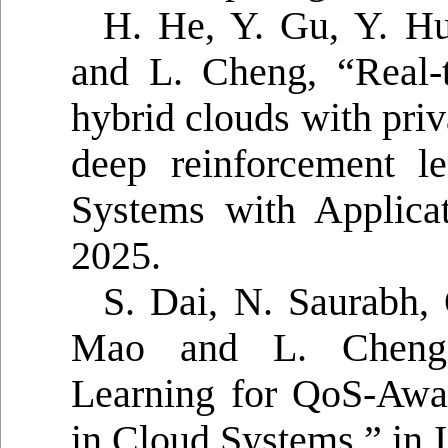
H. He, Y. Gu, Y. Hu
and L. Cheng, “Real-
hybrid clouds with priv
deep reinforcement le
Systems with Applicat
2025.
S. Dai, N. Saurabh,
Mao and L. Cheng,
Learning for QoS-Awa
in Cloud Systems,” in 