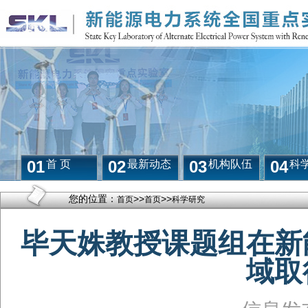
01
02
03
04
首 页
最新动态
机构队伍
科
您的位置：
>>
>>
首页
首页
科学研究
毕天姝教授课题组在新
域取