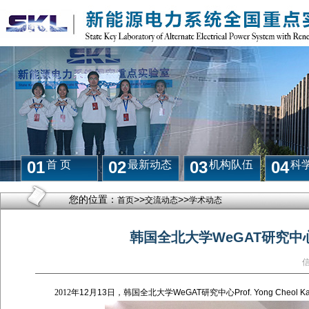
01
02
03
04
首 页
最新动态
机构队伍
科
您的位置：
>>
>>
首页
交流动态
学术动态
韩国全北大学WeGAT研究中心Pr
2012
年
12
月
13
日，韩国全北大学
WeGAT
研究中心
Prof. Yong Cheol K