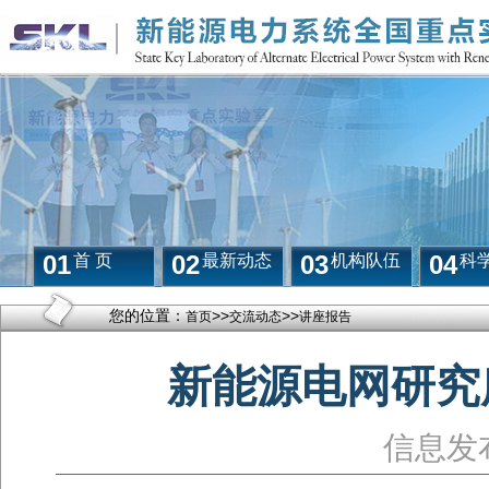
01
02
03
04
首 页
最新动态
机构队伍
科
您的位置：
>>
>>
首页
交流动态
讲座报告
新能源电网研究
信息发